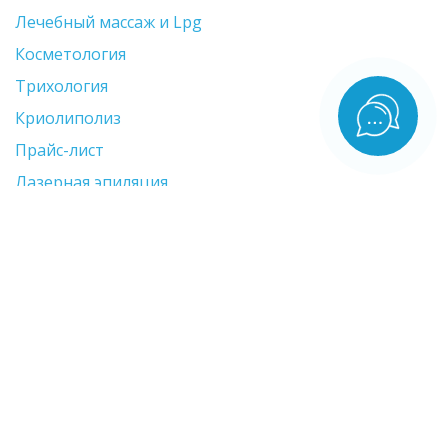
Лечебный массаж и Lpg
Косметология
Трихология
Криолиполиз
Прайс-лист
Лазерная эпиляция
Удаление тату и ПМ
Бандажное обёртывание
Контакты
Красногорск, д. Путилково, ул. Вольная, д5.,
помещение No 392
+7 964-527-7979
ina.krasovskaya.86@mail.ru