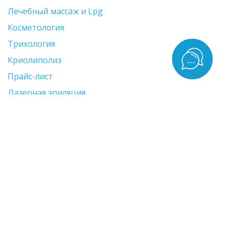
Лечебный массаж и Lpg
Косметология
Трихология
Криолиполиз
Прайс-лист
Лазерная эпиляция
Удаление тату и ПМ
Бандажное обёртывание
Контакты
Красногорск, д. Путилково, ул. Вольная, д5.,
помещение No 392
+7 964-527-7979
ina.krasovskaya.86@mail.ru